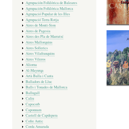
Agrupación Folklórica de Baleares
Agrupación Folklórica Mallorca
Agrupació Popular de les Illes
Agrupació Terra Rotja
Aires de Monti-Sion
Aires de Pagesia
Aires des Pla de Marratxí
Aires Mallorquins
Aires Sollerics
Aires Vilafranquins
Aires Vileros
Aliorna
Al-Mayurqa
Artà Balla i Canta
Balladors de Lluc
Balls i Tonades de Mallorca
Ballugall
Caliu
Capocorb
Caponnam
Castell de Capdepera
Cofre Antic
Corda Amarada