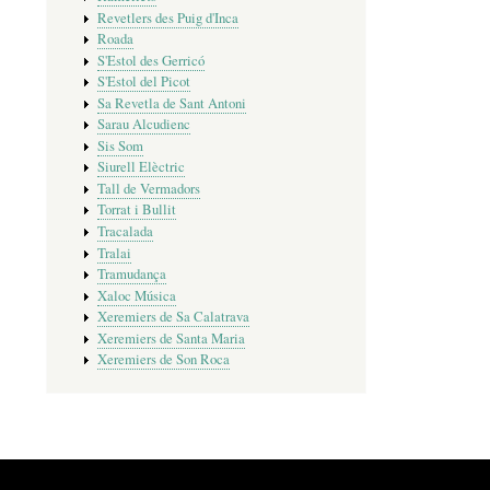
Revetlers des Puig d'Inca
Roada
S'Estol des Gerricó
S'Estol del Picot
Sa Revetla de Sant Antoni
Sarau Alcudienc
Sis Som
Siurell Elèctric
Tall de Vermadors
Torrat i Bullit
Tracalada
Tralai
Tramudança
Xaloc Música
Xeremiers de Sa Calatrava
Xeremiers de Santa Maria
Xeremiers de Son Roca