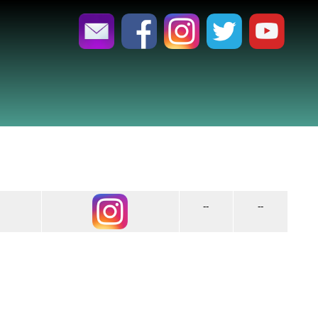
--
--