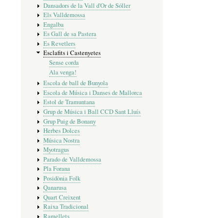
Dansadors de la Vall d'Or de Sóller
Els Valldemossa
Engalba
Es Gall de sa Pastera
Es Revetlers
Esclafits i Castenyetes
Sense corda
Ala venga!
Escola de ball de Bunyola
Escola de Música i Danses de Mallorca
Estol de Tramuntana
Grup de Música i Ball CCD Sant Lluís
Grup Puig de Bonany
Herbes Dolces
Música Nostra
Myotragus
Parado de Valldemossa
Pla Forana
Posidònia Folk
Qanarusa
Quart Creixent
Raixa Tradicional
Ramellets