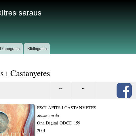
Vés
ltres saraus
al
contingut
Discografia
Bibliografia
ts i Castanyetes
--
--
ESCLAFITS I CASTANYETES
Sense corda
Ona Digital ODCD 159
2001