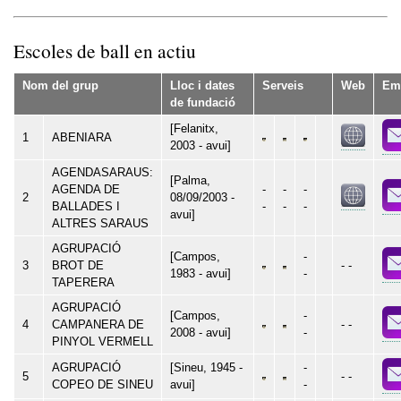
Escoles de ball en actiu
Nom del grup
Lloc i dates
Serveis
Web
Em
de fundació
[Felanitx,
1
ABENIARA
2003 - avui]
AGENDASARAUS:
[Palma,
AGENDA DE
-
-
-
2
08/09/2003 -
BALLADES I
-
-
-
avui]
ALTRES SARAUS
AGRUPACIÓ
[Campos,
-
3
BROT DE
- -
1983 - avui]
-
TAPERERA
AGRUPACIÓ
[Campos,
-
4
CAMPANERA DE
- -
2008 - avui]
-
PINYOL VERMELL
AGRUPACIÓ
[Sineu, 1945 -
-
5
- -
COPEO DE SINEU
avui]
-