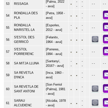
[Palma, 2022
-
-
53
RISSAGA
- -
- -
- avui]
-
-
RONDALLA DES
[Petra, 1958 -
-
54
- -
PLA
avui]
-
RONDALLA
[Esporles,
-
-
55
- -
MARISTEL·LA
2012 - avui]
-
-
S'ESTOL DES
[Felanitx,
56
GERRICÓ
1964 - avui]
S'ESTOL
[Porreres,
-
57
- -
PORRERENC
1994 - avui]
-
[Santanyí,
-
-
58
SA MITJA LLUNA
- -
- -
2016? - avui]
-
-
SA REVETLA
[Inca, 1960 -
-
59
- -
D'INCA
avui]
-
[Son Ferriol
SA REVETLA DE
-
60
(Palma), 1981
SANT ANTONI
-
- avui]
SARAU
[Alcúdia, 1978
-
61
ALCUDIENC
- avui]
-