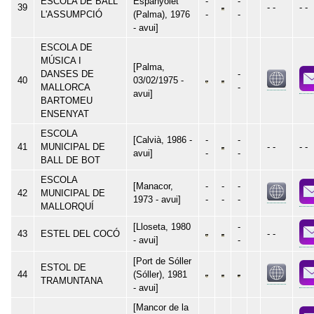
ESCOLA DE BALL
Espanyolet
-
-
39
- -
- -
L'ASSUMPCIÓ
(Palma), 1976
-
-
- avui]
ESCOLA DE
MÚSICA I
[Palma,
DANSES DE
-
40
03/02/1975 -
MALLORCA
-
avui]
BARTOMEU
ENSENYAT
ESCOLA
[Calvià, 1986 -
-
-
41
MUNICIPAL DE
- -
- -
avui]
-
-
BALL DE BOT
ESCOLA
[Manacor,
-
-
-
42
MUNICIPAL DE
1973 - avui]
-
-
-
MALLORQUÍ
[Lloseta, 1980
-
43
ESTEL DEL COCÓ
- -
- avui]
-
[Port de Sóller
ESTOL DE
44
(Sóller), 1981
TRAMUNTANA
- avui]
[Mancor de la
-