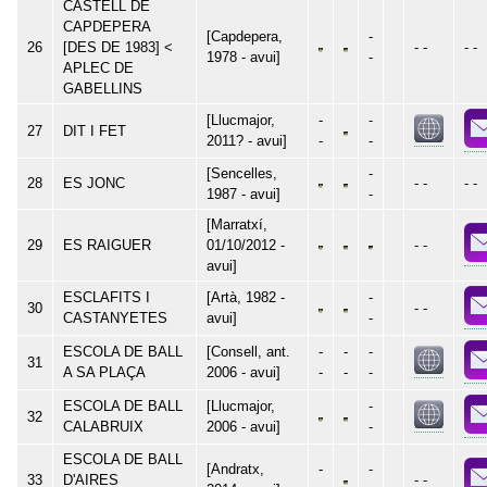
CASTELL DE
CAPDEPERA
[Capdepera,
-
26
[DES DE 1983] <
- -
- -
1978 - avui]
-
APLEC DE
GABELLINS
[Llucmajor,
-
-
27
DIT I FET
2011? - avui]
-
-
[Sencelles,
-
28
ES JONC
- -
- -
1987 - avui]
-
[Marratxí,
29
ES RAIGUER
01/10/2012 -
- -
avui]
ESCLAFITS I
[Artà, 1982 -
-
30
- -
CASTANYETES
avui]
-
ESCOLA DE BALL
[Consell, ant.
-
-
-
31
A SA PLAÇA
2006 - avui]
-
-
-
ESCOLA DE BALL
[Llucmajor,
-
32
CALABRUIX
2006 - avui]
-
ESCOLA DE BALL
[Andratx,
-
-
33
D'AIRES
- -