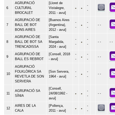
AGRUPACIÓ
[Lloret de
-
6
CULTURAL
Vistalegre,
-
BROCALET
2011 - avui]
AGRUPACIÓ DE
[Buenos Aires
-
-
7
BALL DE BOT
(Argentina),
- -
-
-
BONS AIRES
2012 - avui]
AGRUPACIÓ DE
[Santa
-
-
8
BALL DE BOT SA
Margalida,
- -
- -
-
-
TRENCADISSA
2024 - avui]
AGRUPACIÓ DE
[Consell, 2018
-
-
9
- -
BALL ES REBROT
- avui]
-
-
AGRUPACIÓ
FOLKLÒRICA SA
[Son Servera,
-
-
10
- -
REVETLA DE SON
1964 - avui]
-
-
SERVERA
[Consell,
AGRUPACIÓ SA
-
11
24/08/1992 -
- -
SÍNIA
-
avui]
AIRES DE LA
[Pollença,
-
12
CALA
2011 - avui]
-