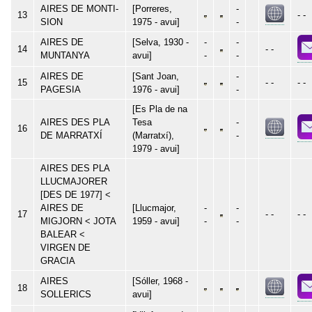
AIRES DE MONTI-
[Porreres,
-
13
- -
SION
1975 - avui]
-
AIRES DE
[Selva, 1930 -
-
-
14
- -
MUNTANYA
avui]
-
-
AIRES DE
[Sant Joan,
-
15
- -
- -
PAGESIA
1976 - avui]
-
[Es Pla de na
AIRES DES PLA
Tesa
-
16
DE MARRATXÍ
(Marratxí),
-
1979 - avui]
AIRES DES PLA
LLUCMAJORER
[DES DE 1977] <
AIRES DE
[Llucmajor,
-
-
17
- -
- -
MIGJORN < JOTA
1959 - avui]
-
-
BALEAR <
VIRGEN DE
GRACIA
AIRES
[Sóller, 1968 -
18
SOLLERICS
avui]