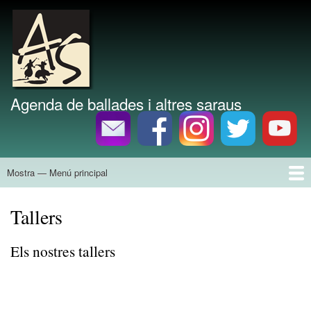
Vés
al
Marca del lloc
contingut
Agenda de ballades i altres saraus
Mostra — Menú principal
Menú
principal
Inici
Agenda
Divulgació
Tallers
Grups
Història
Discografia
Bibliografia
Tallers
Els nostres tallers