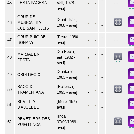
45
FESTA PAGESA
Vall, 1978 -
- -
-
avui]
GRUP DE
[Sant Lluís,
-
46
MÚSICA I BALL
1988 - avui]
-
CCE SANT LLUÍS
GRUP PUIG DE
[Petra, 1980 -
-
47
- -
BONANY
avui]
-
[Sa Pobla,
MARJAL EN
-
-
48
ant. 1982 -
FESTA
-
-
avui]
[Santanyí,
-
49
ORDI BROIX
- -
1983 - avui]
-
RACÓ DE
[Pollença,
-
-
50
TRAMUNTANA
1993 - avui]
-
-
REVETLA
[Muro, 1977 -
-
51
- -
D'ALGEBELÍ
avui]
-
[Inca,
REVETLERS DES
-
52
07/09/1986 -
PUIG D'INCA
-
avui]