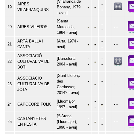
[Vilafranca de
AIRES
-
19
Bonany, 1979
VILAFRANQUINS
-
- avui]
[Santa
-
20
AIRES VILEROS
Margalida,
- -
-
1984 - avui]
ARTÀ BALLA I
[Artà, 1974 -
-
21
- -
CANTA
avui]
-
ASSOCIACIÓ
[Barcelona,
-
-
22
CULTURAL VA DE
2004 - avui]
-
-
BOT!
[Sant Llorenç
ASSOCIACIÓ
des
-
-
23
CULTURAL VA DE
- -
Cardassar,
-
-
JOTA
2014? - avui]
[Llucmajor,
-
24
CAPOCORB FOLK
- -
1997 - avui]
-
[S'Arenal
CASTANYETES
-
-
25
(Llucmajor),
- -
EN FESTA
-
-
1990 - avui]