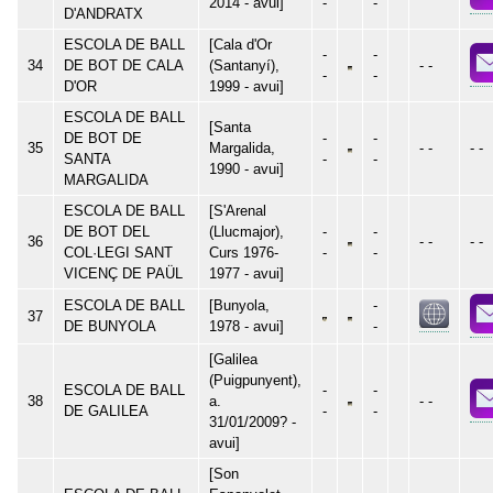
2014 - avui]
-
-
D'ANDRATX
ESCOLA DE BALL
[Cala d'Or
-
-
34
DE BOT DE CALA
(Santanyí),
- -
-
-
D'OR
1999 - avui]
ESCOLA DE BALL
[Santa
DE BOT DE
-
-
35
Margalida,
- -
- -
SANTA
-
-
1990 - avui]
MARGALIDA
ESCOLA DE BALL
[S'Arenal
DE BOT DEL
(Llucmajor),
-
-
36
- -
- -
COL·LEGI SANT
Curs 1976-
-
-
VICENÇ DE PAÜL
1977 - avui]
ESCOLA DE BALL
[Bunyola,
-
37
DE BUNYOLA
1978 - avui]
-
[Galilea
(Puigpunyent),
ESCOLA DE BALL
-
-
38
a.
- -
DE GALILEA
-
-
31/01/2009? -
avui]
[Son