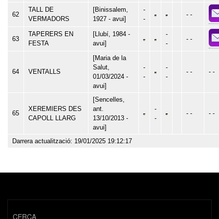
TALL DE
[Binissalem,
-
62
- -
VERMADORS
1927 - avui]
-
TAPERERS EN
[Llubí, 1984 -
-
63
- -
FESTA
avui]
-
[Maria de la
Salut,
-
-
64
VENTALLS
- -
- -
01/03/2024 -
-
-
avui]
[Sencelles,
XEREMIERS DES
ant.
-
65
- -
- -
CAPOLL LLARG
13/10/2013 -
-
avui]
Darrera actualització: 19/01/2025 19:12:17
CERCA