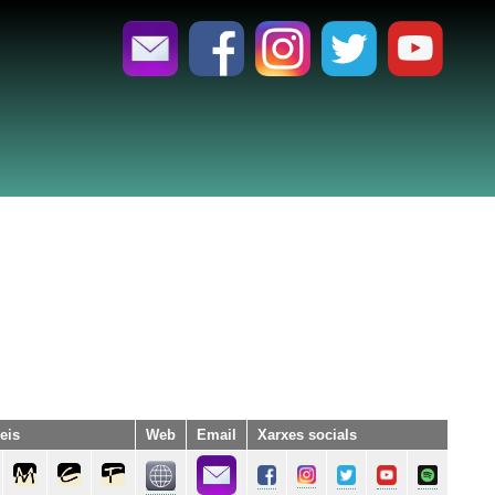
eis
Web
Email
Xarxes socials