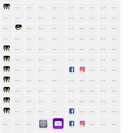
- -
- -
- -
- -
- -
- -
- -
- -
- -
- -
- -
- -
- -
- -
- -
- -
- -
- -
- -
- -
- -
- -
- -
- -
- -
- -
- -
- -
- -
- -
- -
- -
- -
- -
- -
- -
- -
- -
- -
- -
- -
- -
- -
- -
- -
- -
- -
- -
- -
- -
- -
- -
- -
- -
- -
- -
- -
- -
- -
- -
- -
- -
- -
- -
- -
- -
- -
- -
- -
- -
- -
- -
- -
- -
- -
- -
- -
- -
- -
- -
- -
- -
- -
- -
- -
- -
- -
- -
- -
- -
- -
- -
- -
- -
- -
- -
- -
- -
- -
- -
- -
- -
- -
- -