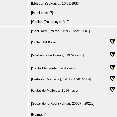
[Moscari (Selva), c. 10/09/1983]
- -
[Estellencs, ?]
- -
[Galilea (Puigpunyent), ?]
- -
[Sant Jordi (Palma), 1993 - post. 2001]
- -
[Sóller, 1968 - avui]
[Vilafranca de Bonany, 1979 - avui]
[Santa Margalida, 1984 - avui]
[Fartàritx (Manacor), 1981 - 17/04/2004]
[Ciutat de Mallorca, 1994 - avui]
[Secar de la Real (Palma), 2009? - 2022?]
- -
[Palma, ?]
- -