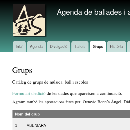
Agenda de ballades i a
Marca del lloc
Inici
Agenda
Divulgació
Tallers
Grups
Història
Menú
principal
Grups
Catàleg de grups de música, ball i escoles
Formulari d'edició
de les dades que apareixen a continuació.
Agraïm també les aportacions fetes per: Octavio Bonnín Ángel, Díd
Nom del grup
1
ABENIARA