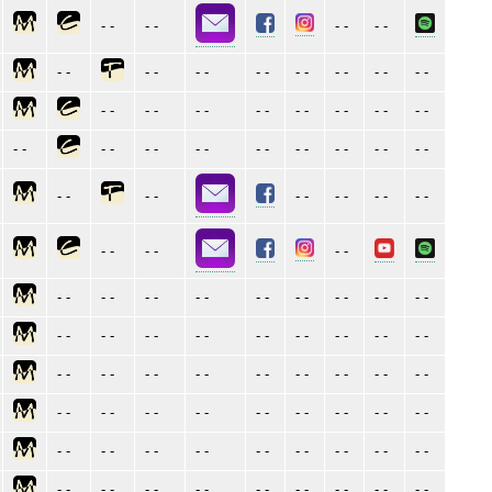
- -
- -
- -
- -
- -
- -
- -
- -
- -
- -
- -
- -
- -
- -
- -
- -
- -
- -
- -
- -
- -
- -
- -
- -
- -
- -
- -
- -
- -
- -
- -
- -
- -
- -
- -
- -
- -
- -
- -
- -
- -
- -
- -
- -
- -
- -
- -
- -
- -
- -
- -
- -
- -
- -
- -
- -
- -
- -
- -
- -
- -
- -
- -
- -
- -
- -
- -
- -
- -
- -
- -
- -
- -
- -
- -
- -
- -
- -
- -
- -
- -
- -
- -
- -
- -
- -
- -
- -
- -
- -
- -
- -