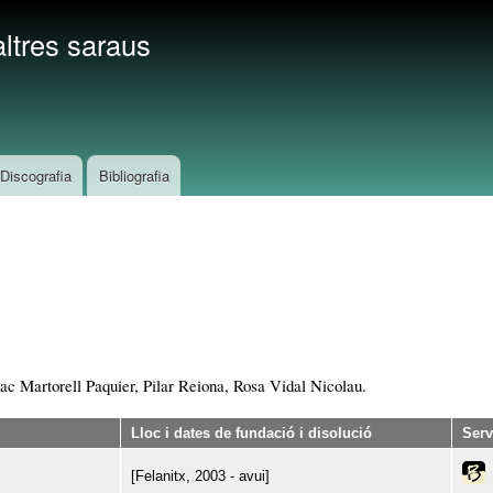
Vés
ltres saraus
al
contingut
Discografia
Bibliografia
ac Martorell Paquier, Pilar Reiona, Rosa Vidal Nicolau.
Lloc i dates de fundació i disolució
Serv
[Felanitx, 2003 - avui]