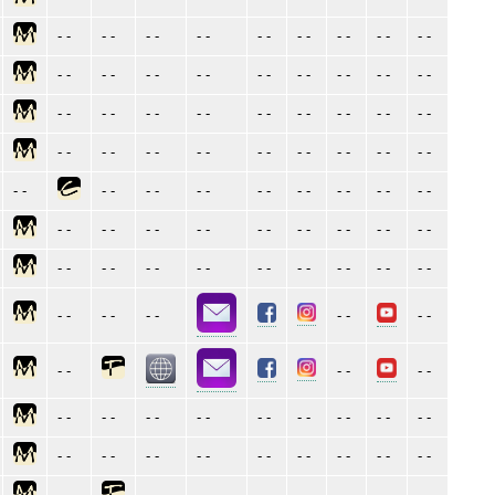
- -
- -
- -
- -
- -
- -
- -
- -
- -
- -
- -
- -
- -
- -
- -
- -
- -
- -
- -
- -
- -
- -
- -
- -
- -
- -
- -
- -
- -
- -
- -
- -
- -
- -
- -
- -
- -
- -
- -
- -
- -
- -
- -
- -
- -
- -
- -
- -
- -
- -
- -
- -
- -
- -
- -
- -
- -
- -
- -
- -
- -
- -
- -
- -
- -
- -
- -
- -
- -
- -
- -
- -
- -
- -
- -
- -
- -
- -
- -
- -
- -
- -
- -
- -
- -
- -
- -
- -
- -
- -
- -
- -
- -
- -
- -
- -
- -