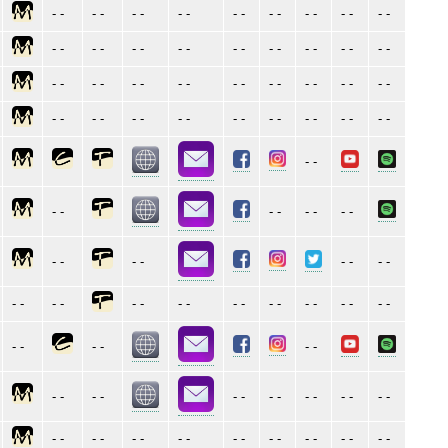
- -
- -
- -
- -
- -
- -
- -
- -
- -
- -
- -
- -
- -
- -
- -
- -
- -
- -
- -
- -
- -
- -
- -
- -
- -
- -
- -
- -
- -
- -
- -
- -
- -
- -
- -
- -
- -
- -
- -
- -
- -
- -
- -
- -
- -
- -
- -
- -
- -
- -
- -
- -
- -
- -
- -
- -
- -
- -
- -
- -
- -
- -
- -
- -
- -
- -
- -
- -
- -
- -
- -
- -
- -