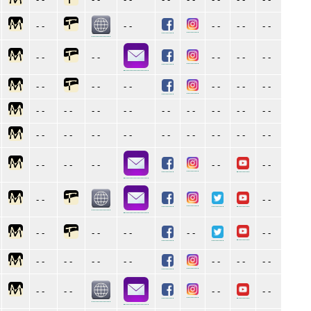
- -
- -
- -
- -
- -
- -
- -
- -
- -
- -
- -
- -
- -
- -
- -
- -
- -
- -
- -
- -
- -
- -
- -
- -
- -
- -
- -
- -
- -
- -
- -
- -
- -
- -
- -
- -
- -
- -
- -
- -
- -
- -
- -
- -
- -
- -
- -
- -
- -
- -
- -
- -
- -
- -
- -
- -
- -