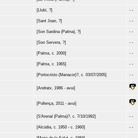
[Llubí, ?]
- -
[Sant Joan, ?]
- -
[Son Sardina (Palma), ?]
- -
[Son Servera, ?]
- -
[Palma, c. 2000]
- -
[Palma, c. 1965]
- -
[Portocristo (Manacor)?, c. 03/07/2005]
- -
[Andratx, 1986 - avui]
[Pollença, 2011 - avui]
[S'Arenal (Palma)?, c. 7/10/1992]
- -
[Alcúdia, c. 1950 - c. 1960]
- -
[Maria de la Salut, c. 1984]
- -