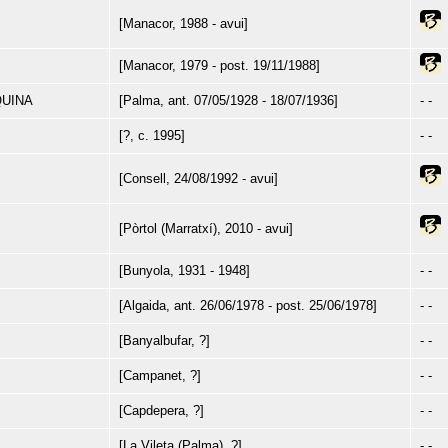
[Manacor, 1988 - avui]
[Manacor, 1979 - post. 19/11/1988]
QUINA
[Palma, ant. 07/05/1928 - 18/07/1936]
- -
[?, c. 1995]
- -
[Consell, 24/08/1992 - avui]
[Pòrtol (Marratxí), 2010 - avui]
[Bunyola, 1931 - 1948]
- -
[Algaida, ant. 26/06/1978 - post. 25/06/1978]
- -
[Banyalbufar, ?]
- -
[Campanet, ?]
- -
[Capdepera, ?]
- -
[La Vileta (Palma), ?]
- -