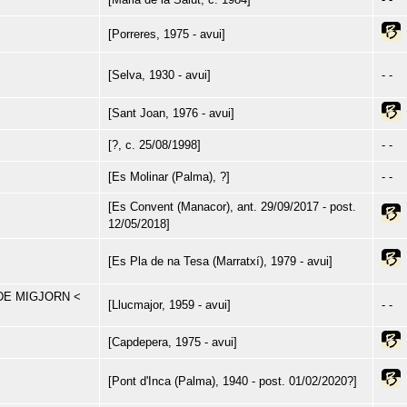
[Porreres, 1975 - avui]
[Selva, 1930 - avui]
- -
[Sant Joan, 1976 - avui]
[?, c. 25/08/1998]
- -
[Es Molinar (Palma), ?]
- -
[Es Convent (Manacor), ant. 29/09/2017 - post.
12/05/2018]
[Es Pla de na Tesa (Marratxí), 1979 - avui]
DE MIGJORN <
[Llucmajor, 1959 - avui]
- -
[Capdepera, 1975 - avui]
[Pont d'Inca (Palma), 1940 - post. 01/02/2020?]