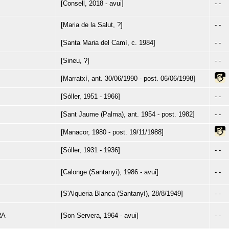
[Consell, 2018 - avui]
- -
[Maria de la Salut, ?]
- -
[Santa Maria del Camí, c. 1984]
- -
[Sineu, ?]
- -
[Marratxí, ant. 30/06/1990 - post. 06/06/1998]
[Sóller, 1951 - 1966]
- -
[Sant Jaume (Palma), ant. 1954 - post. 1982]
- -
[Manacor, 1980 - post. 19/11/1988]
[Sóller, 1931 - 1936]
- -
[Calonge (Santanyí), 1986 - avui]
- -
[S'Alqueria Blanca (Santanyí), 28/8/1949]
- -
RA
[Son Servera, 1964 - avui]
- -