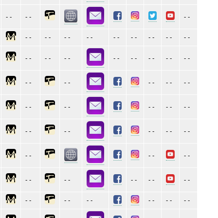
- -
- -
- -
- -
- -
- -
- -
- -
- -
- -
- -
- -
- -
- -
- -
- -
- -
- -
- -
- -
- -
- -
- -
- -
- -
- -
- -
- -
- -
- -
- -
- -
- -
- -
- -
- -
- -
- -
- -
- -
- -
- -
- -
- -
- -
- -
- -
- -
- -