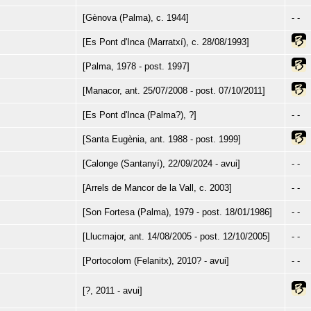
[Gènova (Palma), c. 1944]
- -
[Es Pont d'Inca (Marratxí), c. 28/08/1993]
[Palma, 1978 - post. 1997]
[Manacor, ant. 25/07/2008 - post. 07/10/2011]
[Es Pont d'Inca (Palma?), ?]
- -
[Santa Eugènia, ant. 1988 - post. 1999]
[Calonge (Santanyí), 22/09/2024 - avui]
- -
[Arrels de Mancor de la Vall, c. 2003]
- -
[Son Fortesa (Palma), 1979 - post. 18/01/1986]
- -
[Llucmajor, ant. 14/08/2005 - post. 12/10/2005]
- -
[Portocolom (Felanitx), 2010? - avui]
- -
[?, 2011 - avui]