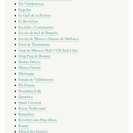
Els Valldemossa
Engalba
Es Gall de sa Pastera
Es Revetlers
Esclafits i Castenyetes
Escola de ball de Bunyola
Escola de Música i Danses de Mallorca
Estol de Tramuntana
Grup de Música i Ball CCD Sant Lluís
Grup Puig de Bonany
Herbes Dolces
Música Nostra
Myotragus
Parado de Valldemossa
Pla Forana
Posidònia Folk
Qanarusa
Quart Creixent
Raixa Tradicional
Ramellets
Revetlers des Puig d'Inca
Roada
S'Estol des Gerricó