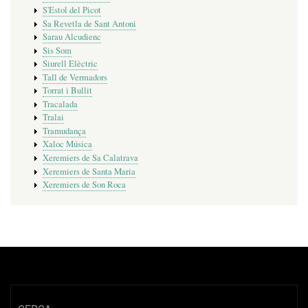
S'Estol del Picot
Sa Revetla de Sant Antoni
Sarau Alcudienc
Sis Som
Siurell Elèctric
Tall de Vermadors
Torrat i Bullit
Tracalada
Tralai
Tramudança
Xaloc Música
Xeremiers de Sa Calatrava
Xeremiers de Santa Maria
Xeremiers de Son Roca