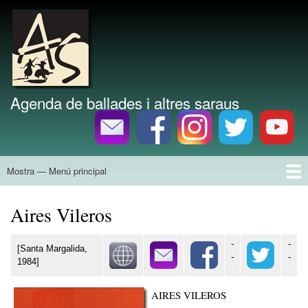
Vés
al
Marca del lloc
contingut
Agenda de ballades i altres saraus
Mostra — Menú principal
Menú
principal
Inici
Agenda
Divulgació
Tallers
Grups
Història
Discografia
Bibliografia
Aires Vileros
-
-
[Santa Margalida,
-
-
1984]
AIRES VILEROS