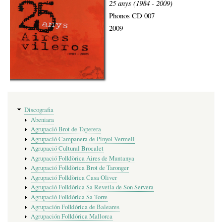
25 anys (1984 - 2009)
Phonos CD 007
2009
Menú
Discografia
de
Abeniara
discografia
Agrupació Brot de Taperera
Agrupació Campanera de Pinyol Vermell
Agrupació Cultural Brocalet
Agrupació Folklòrica Aires de Muntanya
Agrupació Folklòrica Brot de Taronger
Agrupació Folklòrica Casa Oliver
Agrupació Folklòrica Sa Revetla de Son Servera
Agrupació Folklòrica Sa Torre
Agrupación Folklórica de Baleares
Agrupación Folklórica Mallorca