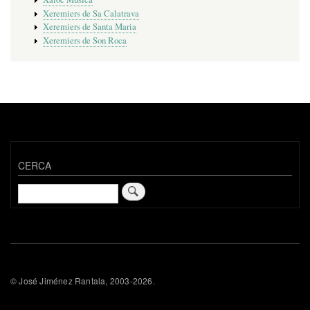
Xeremiers de Sa Calatrava
Xeremiers de Santa Maria
Xeremiers de Son Roca
CERCA
Cerca
© José Jiménez Rantala, 2003-2026.