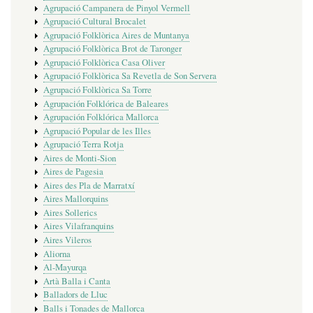
Agrupació Campanera de Pinyol Vermell
Agrupació Cultural Brocalet
Agrupació Folklòrica Aires de Muntanya
Agrupació Folklòrica Brot de Taronger
Agrupació Folklòrica Casa Oliver
Agrupació Folklòrica Sa Revetla de Son Servera
Agrupació Folklòrica Sa Torre
Agrupación Folklórica de Baleares
Agrupación Folklórica Mallorca
Agrupació Popular de les Illes
Agrupació Terra Rotja
Aires de Monti-Sion
Aires de Pagesia
Aires des Pla de Marratxí
Aires Mallorquins
Aires Sollerics
Aires Vilafranquins
Aires Vileros
Aliorna
Al-Mayurqa
Artà Balla i Canta
Balladors de Lluc
Balls i Tonades de Mallorca