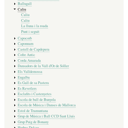
Ballugall
Caliu
Caliu
Caliu
La lluna i la roada
Punt i seguit
Capocorb
Caponnam
Castell de Capdepera
Cofre Antic
Corda Amarada
Dansadors de la Vall d'Or de Sóller
Els Valldemossa
Engalba
Es Gall de sa Pastera
Es Revetlers
Esclafits i Castenyetes
Escola de ball de Bunyola
Escola de Música i Danses de Mallorca
Estol de Tramuntana
Grup de Música i Ball CCD Sant Lluís
Grup Puig de Bonany
Herbes Dolces