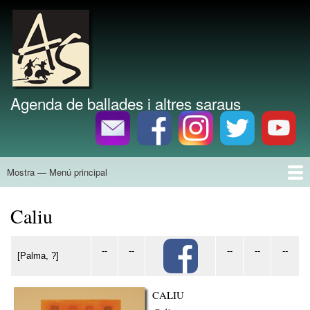
Vés
al
Marca del lloc
contingut
Agenda de ballades i altres saraus
Mostra — Menú principal
Menú
principal
Inici
Agenda
Divulgació
Tallers
Grups
Història
Discografia
Bibliografia
Caliu
--
--
--
--
--
[Palma, ?]
CALIU