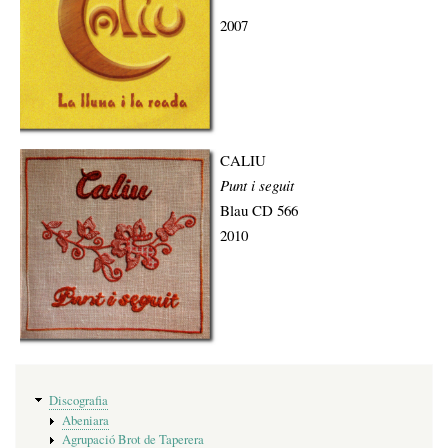
2007
CALIU
Punt i seguit
Blau CD 566
2010
Menú
Discografia
de
Abeniara
discografia
Agrupació Brot de Taperera