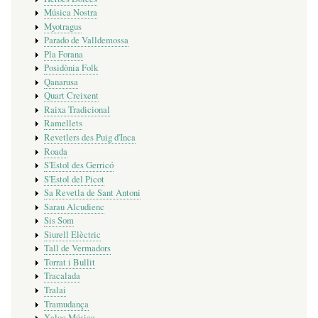
Música Nostra
Myotragus
Parado de Valldemossa
Pla Forana
Posidònia Folk
Qanarusa
Quart Creixent
Raixa Tradicional
Ramellets
Revetlers des Puig d'Inca
Roada
S'Estol des Gerricó
S'Estol del Picot
Sa Revetla de Sant Antoni
Sarau Alcudienc
Sis Som
Siurell Elèctric
Tall de Vermadors
Torrat i Bullit
Tracalada
Tralai
Tramudança
Xaloc Música